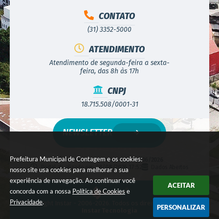
CONTATO
(31) 3352-5000
ATENDIMENTO
Atendimento de segunda-feira a sexta-
feira, das 8h às 17h
CNPJ
18.715.508/0001-31
NEWSLETTER
Prefeitura Municipal de Contagem e os cookies:
Versão do Sistema:
3.5.3 - 19/06/2026
Portal atualizado em:
08/08/2026 17:52
Dados Abertos
nosso site usa cookies para melhorar a sua
experiência de navegação. Ao continuar você
ACEITAR
concorda com a nossa
Política de Cookies
e
Privacidade
.
© Copyright Instar - 2006-2026. Todos os direitos reservados -
PERSONALIZAR
Instar Tecnologia