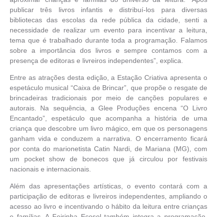
publicar três livros infantis e distribuí-los para diversas
bibliotecas das escolas da rede pública da cidade, senti a
necessidade de realizar um evento para incentivar a leitura,
tema que é trabalhado durante toda a programação. Falamos
sobre a importância dos livros e sempre contamos com a
presença de editoras e livreiros independentes”, explica.
Entre as atrações desta edição, a Estação Criativa apresenta o
espetáculo musical “Caixa de Brincar”, que propõe o resgate de
brincadeiras tradicionais por meio de canções populares e
autorais. Na sequência, a Glee Produções encena “O Livro
Encantado”, espetáculo que acompanha a história de uma
criança que descobre um livro mágico, em que os personagens
ganham vida e conduzem a narrativa. O encerramento ficará
por conta do marionetista Catin Nardi, de Mariana (MG), com
um pocket show de bonecos que já circulou por festivais
nacionais e internacionais.
Além das apresentações artísticas, o evento contará com a
participação de editoras e livreiros independentes, ampliando o
acesso ao livro e incentivando o hábito da leitura entre crianças
e famílias. A Feirinha Ecosol também integra a programação,