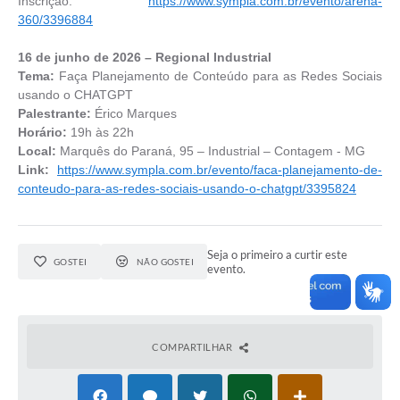
Inscrição:
https://www.sympla.com.br/evento/arena-
360/3396884
16 de junho de 2026 – Regional Industrial
Tema:
Faça Planejamento de Conteúdo para as Redes Sociais
usando o CHATGPT
Palestrante:
Érico Marques
Horário:
19h às 22h
Local:
Marquês do Paraná, 95 – Industrial – Contagem - MG
Link:
https://www.sympla.com.br/evento/faca-planejamento-de-
conteudo-para-as-redes-sociais-usando-o-chatgpt/3395824
Seja o primeiro a curtir este
GOSTEI
NÃO GOSTEI
evento.
COMPARTILHAR