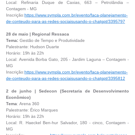
Local: Refinaria Duque de Caxias, 663 – Petrolândia –
Contagem - MG
Inscrição:
https://www.sympla.com.br/evento/faca-planejamento-
de-conteudo-para-as-redes-sociaisusando-o-chatgpt/3395797
28 de maio | Regional Ressaca
Tema:
Gestão de Tempo e Produtividade
Palestrante: Hudson Duarte
Horário: 19h às 22h
Local: Avenida Borba Gato, 205 - Jardim Laguna – Contagem -
MG
Inscrição:
https://www.sympla.com.br/evento/faca-planejamento-
de-conteudo-para-as-redes-sociaisusando-o-chatgpt/3395812
2 de junho | Sedecon (Secretaria de Desenvolvimento
Econômico)
Tema
: Arena 360
Palestrante: Érico Marques
Horário: 19h às 22h
Local: R. Haeckel Ben-hur Salvador, 180 - cinco, Contagem -
MG