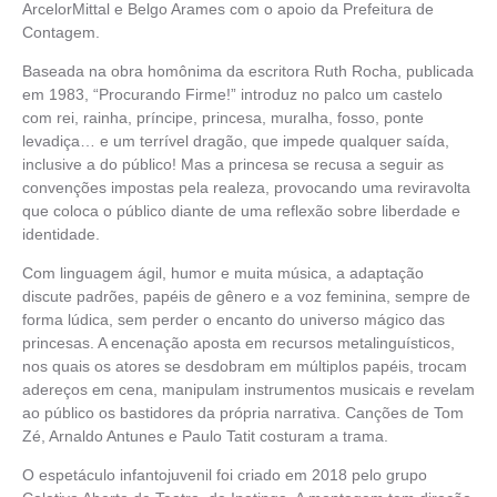
ArcelorMittal e Belgo Arames com o apoio da Prefeitura de
Contagem.
Baseada na obra homônima da escritora Ruth Rocha, publicada
em 1983, “Procurando Firme!” introduz no palco um castelo
com rei, rainha, príncipe, princesa, muralha, fosso, ponte
levadiça… e um terrível dragão, que impede qualquer saída,
inclusive a do público! Mas a princesa se recusa a seguir as
convenções impostas pela realeza, provocando uma reviravolta
que coloca o público diante de uma reflexão sobre liberdade e
identidade.
Com linguagem ágil, humor e muita música, a adaptação
discute padrões, papéis de gênero e a voz feminina, sempre de
forma lúdica, sem perder o encanto do universo mágico das
princesas. A encenação aposta em recursos metalinguísticos,
nos quais os atores se desdobram em múltiplos papéis, trocam
adereços em cena, manipulam instrumentos musicais e revelam
ao público os bastidores da própria narrativa. Canções de Tom
Zé, Arnaldo Antunes e Paulo Tatit costuram a trama.
O espetáculo infantojuvenil foi criado em 2018 pelo grupo