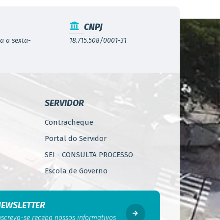
CNPJ
a a sexta-
18.715.508/0001-31
SERVIDOR
Contracheque
Portal do Servidor
SEI - CONSULTA PROCESSO
Escola de Governo
WebMail
Código de Ética do Servidor
NEWSLETTER
Público
nscreva-se receba nossos informativos