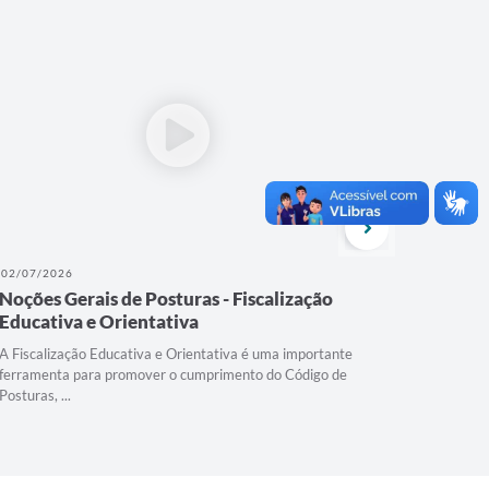
02/07/2026
08/04/202
Noções Gerais de Posturas - Fiscalização
Contage
Educativa e Orientativa
animais 
A Fiscalização Educativa e Orientativa é uma importante
Em Contage
ferramenta para promover o cumprimento do Código de
Superinten
Posturas, ...
para o reco