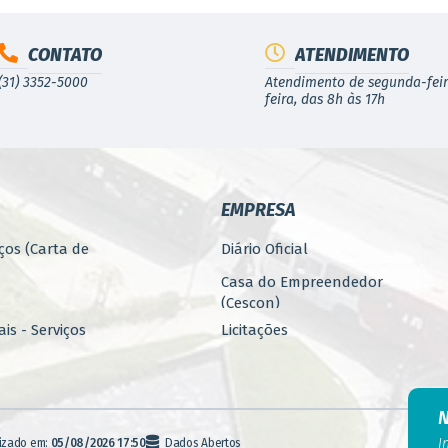
CONTATO
ATENDIMENTO
(31) 3352-5000
Atendimento de segunda-feir
feira, das 8h às 17h
EMPRESA
ços (Carta de
Diário Oficial
Casa do Empreendedor
(Cescon)
is - Serviços
Licitações
PARCERIAS
ública
Programa 4.Mais - Serviços
nos
Promoção, Atração, Eventos
I
lizado em:
05/08/2026 17:50
Dados Abertos