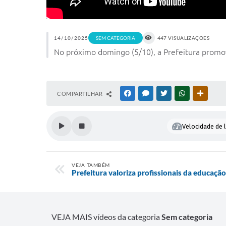
14/10/2025
SEM CATEGORIA
447 VISUALIZAÇÕES
No próximo domingo (5/10), a Prefeitura promove
COMPARTILHAR
FACEBOOK
MESSENGER
TWITTER
WHATSAPP
OUTRAS
Velocidade de l
VEJA TAMBÉM
Prefeitura valoriza profissionais da educaç
VEJA MAIS vídeos da categoria
Sem categoria