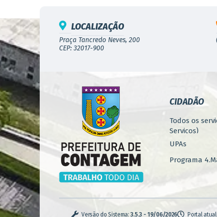
LOCALIZAÇÃO
Praça Tancredo Neves, 200
CEP: 32017-900
CIDADÃO
Todos os servi
Serviços)
UPAs
Programa 4.Ma
Concursos
Iluminação P
Serviços Urba
Versão do Sistema:
3.5.3 - 19/06/2026
Portal atua