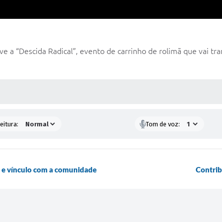
 a “Descida Radical”, evento de carrinho de rolimã que vai tra
 MÍDIAS
eitura:
Tom de voz:
ão e vínculo com a comunidade
Contrib