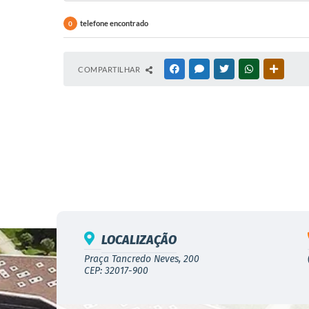
telefone encontrado
0
COMPARTILHAR
FACEBOOK
MESSENGER
TWITTER
WHATSAPP
OUTRAS
LOCALIZAÇÃO
Praça Tancredo Neves, 200
CEP: 32017-900