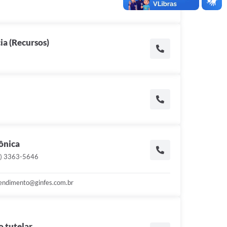
cia (Recursos)
rônica
1) 3363-5646
tendimento@ginfes.com.br
 tutelar