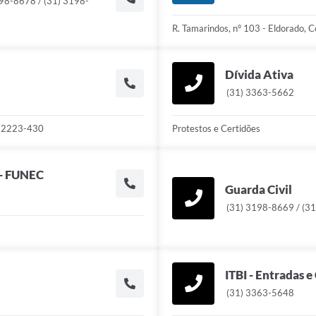
98-8678 / (31) 3198-
R. Tamarindos, n° 103 - Eldorado
Dívida Ativa
(31) 3363-5662
 32223-430
Protestos e Certidões
 - FUNEC
Guarda Civil
(31) 3198-8669 / (3
ITBI - Entradas 
(31) 3363-5648