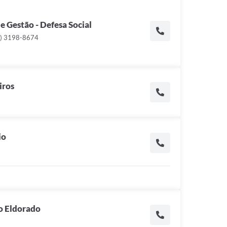
 Gestão - Defesa Social
1) 3198-8674
iros
io
io Eldorado