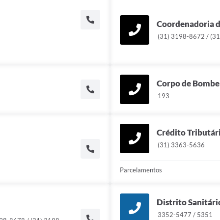
Coordenadoria de
(31) 3198-8672 / (3
Corpo de Bombe
193
Crédito Tributár
(31) 3363-5636
Parcelamentos
Distrito Sanitár
3352-5477 / 5351