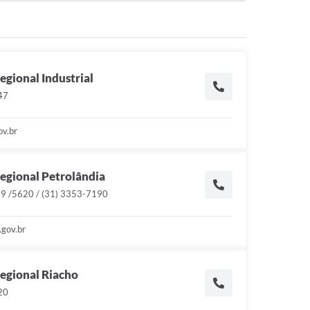
gional Industrial
47
ov.br
egional Petrolândia
9 /5620 / (31) 3353-7190
gov.br
egional Riacho
20