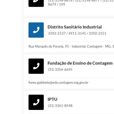
(31) 3198-8676 / (31) 3198-8677 / (31) 31
8679 / 199
Distrito Sanitário Industrial
3392-2137 / 3911-3145 / 3392-2151
Rua Marquês do Paraná, 95 - Industrial, Contagem - MG,
Fundação de Ensino de Contagem
(31) 3356-6695
funec.gabinete@edu.contagem.mg.gov.br
IPTU
(31) 3361-8548