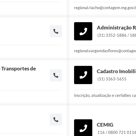
regional.riacho@contagem.mg.gov.
Administração R
(31) 3352-5886 / 58
regional.vargemdasflores@contage
 Transportes de
Cadastro Imobili
(31) 3363-5655
Inscrição, atualização e certidões c
CEMIG
116 / 0800 721 011