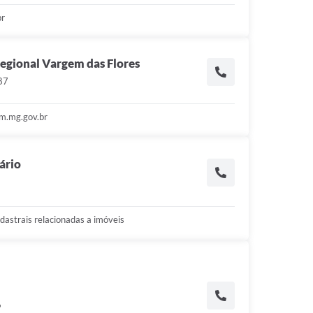
br
egional Vargem das Flores
87
m.mg.gov.br
ário
adastrais relacionadas a imóveis
6