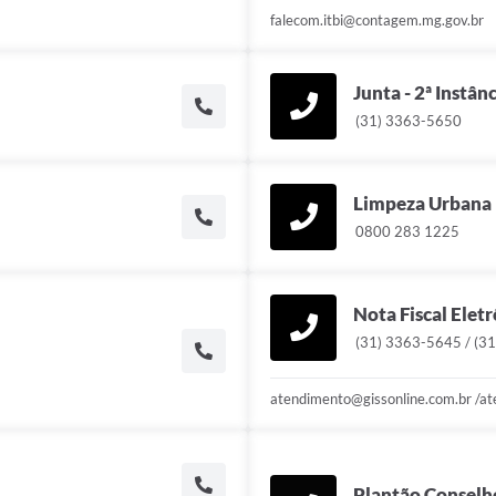
falecom.itbi@contagem.mg.gov.br
Junta - 2ª Instân
(31) 3363-5650
Limpeza Urbana
0800 283 1225
Nota Fiscal Elet
(31) 3363-5645 / (3
atendimento@gissonline.com.br /a
Plantão Conselho