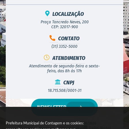
LOCALIZAÇÃO
Praça Tancredo Neves, 200
CEP: 32017-900
CONTATO
(31) 3352-5000
ATENDIMENTO
Atendimento de segunda-feira a sexta-
feira, das 8h às 17h
CNPJ
18.715.508/0001-31
NEWSLETTER
Prefeitura Municipal de Contagem e os cookies:
Versão do Sistema:
3.5.3 - 19/06/2026
Portal atualizado em:
07/08/2026 09:25
Dados Abertos