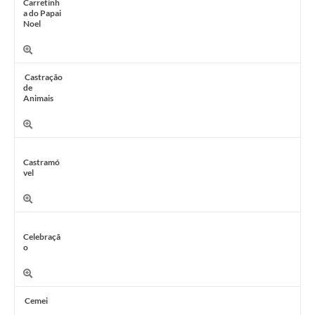
Carretinh
a do Papai
Noel
Castração
de
Animais
Castramó
vel
Celebraçã
o
Cemei