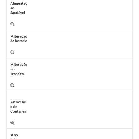
Alimentaç
ão
Saudável
Alteração
de horário
Alteração
no
Trânsito
Aniversári
o de
Contagem
Ano