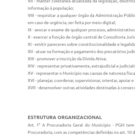
VII - manter coletânea atualizada da legislação, doutri
informação à população;
VIII - requisitar a qualquer órgão da Administração Púb
em caso de urgência, ser feita por meio digital;
IX - avocar o exame de qualquer processo, administrativo
X - exercer a função de órgão central de Consultoria Jurí
XI - emitir pareceres sobre constitucionalidade e legalid
XII - atuar na formação e pagamento dos precatórios judic
XIII - promover a inscrição da Dívida Ativa;
XIV - representar privativamente, extrajudicial e judicia
XV - representar o Município nas causas de natureza fisc
XVI - planejar, coordenar, supervisionar, orientar, apoiar
XVII - desenvolver outras atividades destinadas à consec
ESTRUTURA ORGANIZACIONAL
Art. 1° A Procuradoria Geral do Município - PGM tem p
Procuradoria, com as competências definidas no art. 10