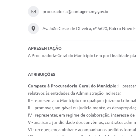
procuradoria@contagem.mg.gov.br
Av. João Cesar de Oliveira, nº 6620, Bairro Novo
APRESENTAÇÃO
A Procuradoria-Geral do Município tem por finalidade plan
ATRIBUIÇÕES
Compete à Procuradoria Geral do Município
:I - prest
relativos às entidades da Administração Indireta;
II - representar o Município em qualquer juízo ou tribuna
III - promover, amigável ou judicialmente, as desapropri
IV - representar, em regime de colaboração, interesse de
V - analisar a juridicidade dos convênios, contratos admi
VI - receber, encaminhar e acompanhar os pedidos formula