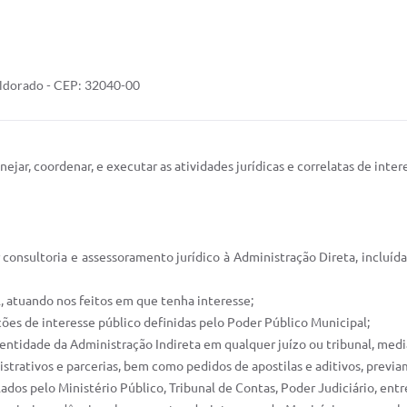
 Eldorado - CEP: 32040-00
ejar, coordenar, e executar as atividades jurídicas e correlatas de inte
ar consultoria e assessoramento jurídico à Administração Direta, incluí
l, atuando nos feitos em que tenha interesse;
ações de interesse público definidas pelo Poder Público Municipal;
 entidade da Administração Indireta em qualquer juízo ou tribunal, medi
nistrativos e parcerias, bem como pedidos de apostilas e aditivos, previa
dos pelo Ministério Público, Tribunal de Contas, Poder Judiciário, entr