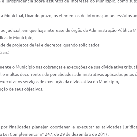
na e jurisprudência sobre assuntos de interesse do Município, como sub
lica Municipal, fixando prazo, os elementos de informação necessários 
 ou judicial, em que haja interesse de órgão da Administração Pública M
dica do Município;
ade de projetos de lei e decretos, quando solicitados;
iais;
lmente o Município nas cobranças e execuções de sua dívida ativa tributár
al e multas decorrentes de penalidades administrativas aplicadas pelos 
 e executar os serviços de execução da dívida ativa do Município;
ução de seus objetivos.
or finalidades planejar, coordenar, e executar as atividades jurídic
 da Lei Complementar nº 247, de 29 de dezembro de 2017.