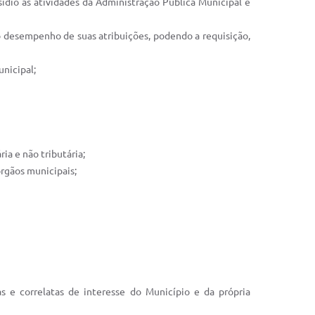
sídio às atividades da Administração Pública Municipal e
ao desempenho de suas atribuições, podendo a requisição,
unicipal;
ia e não tributária;
órgãos municipais;
as e correlatas de interesse do Município e da própria