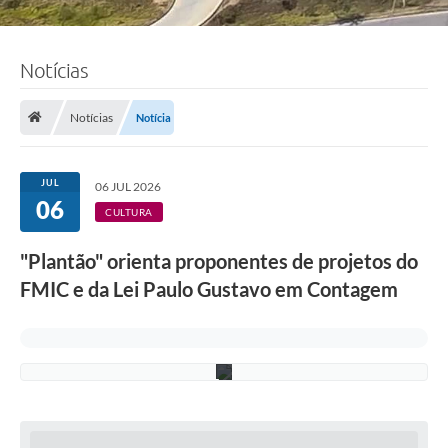
w
t
o
n
Notícias
d
e
C
a
Notícias
Notícia
s
t
r
o
JUL
06 JUL 2026
R
06
e
CULTURA
s
e
"Plantão" orienta proponentes de projetos do
n
d
FMIC e da Lei Paulo Gustavo em Contagem
e
/
F
M
C