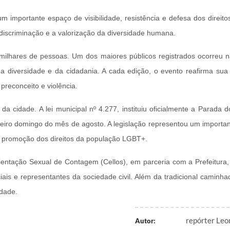
um importante espaço de visibilidade, resistência e defesa dos dire
scriminação e a valorização da diversidade humana.
milhares de pessoas. Um dos maiores públicos registrados ocorreu n
a diversidade e da cidadania. A cada edição, o evento reafirma sua
preconceito e violência.
da cidade. A lei municipal nº 4.277, instituiu oficialmente a Parada
iro domingo do mês de agosto. A legislação representou um importan
s à promoção dos direitos da população LGBT+.
Orientação Sexual de Contagem (Cellos), em parceria com a Prefeitur
s e representantes da sociedade civil. Além da tradicional caminha
idade.
repórter Leo
Autor: