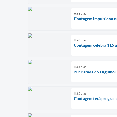
Há 3 dias
Contagem impulsiona cul
Há 3 dias
Contagem celebra 115 an
Há 5 dias
20ª Parada do Orgulho 
Há 5 dias
Contagem terá programaç