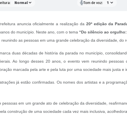
eitura:
Tom de voz:
Prefeitura anuncia oficialmente a realização da
20ª edição da Para
umanos do município. Neste ano, com o tema
“Do silêncio ao orgulho
, reunindo as pessoas em uma grande celebração da diversidade, do re
s marca duas décadas de história da parada no município, consolid
rais. Ao longo desses 20 anos, o evento vem reunindo pessoas de d
ração marcada pela arte e pela luta por uma sociedade mais justa e in
trações já estão confirmadas. Os nomes dos artistas e a programaç
de pessoas em um grande ato de celebração da diversidade, reafirma
ela construção de uma sociedade cada vez mais inclusiva, acolhedora 