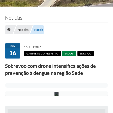
Notícias
F
o
t
o
Notícias
Notícia
:
F
á
b
JUN
16 JUN 2026
i
16
o
GABINETE DO PREFEITO
SAÚDE
SERVIÇO
S
i
Sobrevoo com drone intensifica ações de
l
v
prevenção à dengue na região Sede
a
/
P
M
C