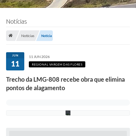
Notícias
F
o
t
o
Notícias
Notícia
:
L
u
c
JUN
11 JUN 2026
i
11
S
REGIONAL VARGEM DAS FLORES
a
l
Trecho da LMG-808 recebe obra que elimina
l
u
pontos de alagamento
m
/
P
M
C