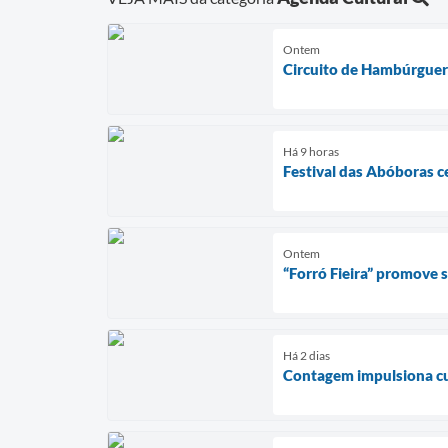
Ontem
Circuito de Hambúrguer
Há 9 horas
Festival das Abóboras c
Ontem
“Forró Fieira” promove
Há 2 dias
Contagem impulsiona cul