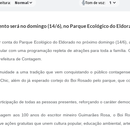
eitura:
Tom de voz:
ento será no domingo (14/6), no Parque Ecológico do Eldor
 conta do Parque Ecológico do Eldorado no próximo domingo (14/6), a
opular com uma programação repleta de atrações para toda a família.
refeitura de Contagem.
ntinuidade a uma tradição que vem conquistando o público contagens
 Chic, além do já esperado cortejo do Boi Rosado pelo parque, que 
rticipação de todas as pessoas presentes, reforçando o caráter democrá
agem aos 100 anos do escritor mineiro Guimarães Rosa, o Boi Ros
e ações gratuitas que unem cultura popular, educação ambiental, arte 