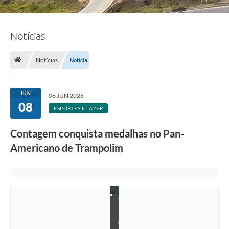
Notícias
F
o
Notícias
Notícia
t
o
:
d
JUN
08 JUN 2026
i
08
v
ESPORTES E LAZER
u
l
Contagem conquista medalhas no Pan-
g
a
Americano de Trampolim
ç
ã
o
/
T
r
a
m
p
o