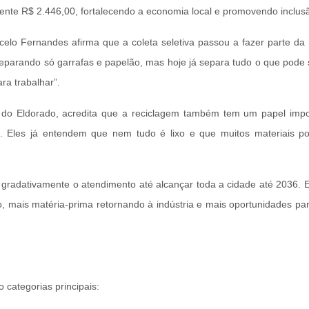
te R$ 2.446,00, fortalecendo a economia local e promovendo inclusã
rcelo Fernandes afirma que a coleta seletiva passou a fazer parte da
separando só garrafas e papelão, mas hoje já separa tudo o que pode
ra trabalhar”.
o do Eldorado, acredita que a reciclagem também tem um papel impo
Eles já entendem que nem tudo é lixo e que muitos materiais po
ar gradativamente o atendimento até alcançar toda a cidade até 2036
o, mais matéria-prima retornando à indústria e mais oportunidades p
 categorias principais: