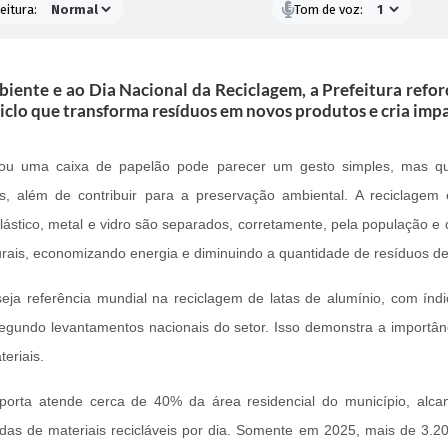
eitura:
Tom de voz:
te e ao Dia Nacional da Reciclagem, a Prefeitura reforça
ciclo que transforma resíduos em novos produtos e cria impa
o ou uma caixa de papelão pode parecer um gesto simples, mas 
s, além de contribuir para a preservação ambiental. A reciclagem
stico, metal e vidro são separados, corretamente, pela população e d
urais, economizando energia e diminuindo a quantidade de resíduos des
eja referência mundial na reciclagem de latas de alumínio, com ín
egundo levantamentos nacionais do setor. Isso demonstra a importânc
eriais.
porta atende cerca de 40% da área residencial do município, alca
s de materiais recicláveis por dia. Somente em 2025, mais de 3.200