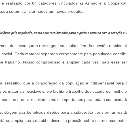
o é realizado por 84 catadores vinculados às Asmac e à Coopercat
a para serem transformados em novos produtos.
icláveis pela população, passa pelo recolhimento porta a porta e termina com a sepação e v
mes, destacou que a reciclagem vai muito além da questão ambiental.
o social. Cada material separado corretamente pela população contrib
e trabalho. Nosso compromisso é ampliar cada vez mais esse serv
 ressaltou que a colaboração da população é indispensável para o 
s materiais recicláveis, ele facilita o trabalho dos catadores, melhor
, mas que produz resultados muito importantes para toda a comunidade
eciclagem traz benefícios diretos para a cidade. Ao transformar res
ário, amplia sua vida útil e diminui a pressão sobre os recursos natur