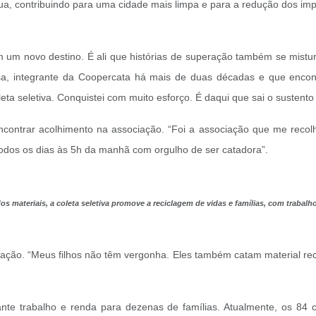
gua, contribuindo para uma cidade mais limpa e para a redução dos im
 um novo destino. É ali que histórias de superação também se mistur
sa, integrante da Coopercata há mais de duas décadas e que encon
eta seletiva. Conquistei com muito esforço. É daqui que sai o sustento 
encontrar acolhimento na associação. “Foi a associação que me reco
dos os dias às 5h da manhã com orgulho de ser catadora”.
 materiais, a coleta seletiva promove a reciclagem de vidas e famílias, com trabalh
ão. “Meus filhos não têm vergonha. Eles também catam material reciclá
rante trabalho e renda para dezenas de famílias. Atualmente, os 84