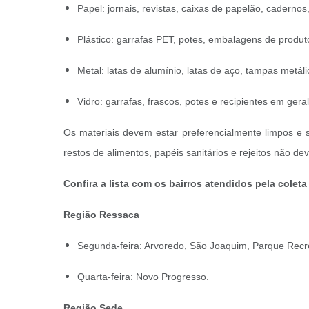
Papel: jornais, revistas, caixas de papelão, caderno
Plástico: garrafas PET, potes, embalagens de produto
Metal: latas de alumínio, latas de aço, tampas metáli
Vidro: garrafas, frascos, potes e recipientes em geral
Os materiais devem estar preferencialmente limpos e s
restos de alimentos, papéis sanitários e rejeitos não de
Confira a lista com os bairros atendidos pela colet
Região Ressaca
Segunda-feira: Arvoredo, São Joaquim, Parque Recrei
Quarta-feira: Novo Progresso.
Região Sede