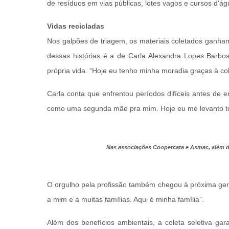
de resíduos em vias públicas, lotes vagos e cursos d'á
Vidas recicladas
Nos galpões de triagem, os materiais coletados ganham
dessas histórias é a de Carla Alexandra Lopes Barbo
própria vida. “Hoje eu tenho minha moradia graças à col
Carla conta que enfrentou períodos difíceis antes de 
como uma segunda mãe pra mim. Hoje eu me levanto to
Nas associações Coopercata e Asmac, além dos
O orgulho pela profissão também chegou à próxima geraç
a mim e a muitas famílias. Aqui é minha família”.
Além dos benefícios ambientais, a coleta seletiva ga