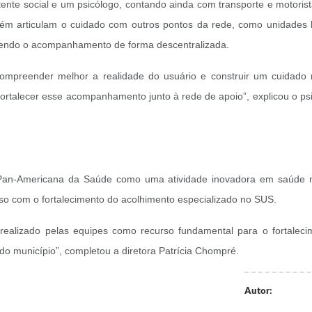
ente social e um psicólogo, contando ainda com transporte e motoris
ém articulam o cuidado com outros pontos da rede, como unidades b
cendo o acompanhamento de forma descentralizada.
ompreender melhor a realidade do usuário e construir um cuidad
ortalecer esse acompanhamento junto à rede de apoio”, explicou o psicó
o Pan-Americana da Saúde como uma atividade inovadora em saúde m
so com o fortalecimento do acolhimento especializado no SUS.
 realizado pelas equipes como recurso fundamental para o fortalec
do município”, completou a diretora Patrícia Chompré.
Autor: