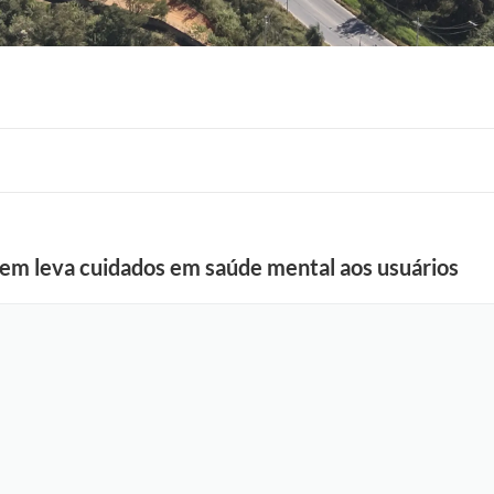
F
em leva cuidados em saúde mental aos usuários
o
t
o
:
a
r
q
u
i
v
o
S
M
S