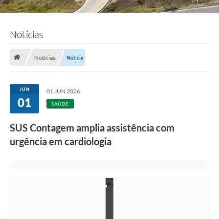
Notícias
Notícias
Notícia
JUN
01 JUN 2026
01
SAÚDE
SUS Contagem amplia assistência com
urgência em cardiologia
F
o
t
o
:
F
á
b