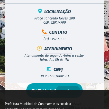
LOCALIZAÇÃO
Praça Tancredo Neves, 200
CEP: 32017-900
CONTATO
(31) 3352-5000
ATENDIMENTO
Atendimento de segunda-feira a sexta-
feira, das 8h às 17h
CNPJ
18.715.508/0001-31
NEWSLETTER
Prefeitura Municipal de Contagem e os cookies:
Versão do Sistema:
3.5.3 - 19/06/2026
Portal atualizado em:
07/08/2026 17:05
Dados Abertos