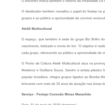
O encontro marca também o retorno da Irmandade Os Ciri
O idealizador também ressaltou o papel do festejo na p
grupos e ao público a oportunidade de convívio sociocult
Ateliê Multicultural
O espaço, que também é sede do grupo Boi Brilho do 
nascimento, batizado e morte do boi. “O objetivo é reali
cada grupo, oferecendo ao público a oportunidade de viv
O Ponto de Cultura Ateliê Multicultural atua na promo
Medeiros e Giulliana Souza. Sandro é artista plástico
popular brasileira, integra grupos ligados ao Bumba Me
brincante com mais de 20 anos de atuação nas áreas da 
Serviço - Festejo Conexão Minas Maranhão
Data: 31 de maio de 2026 (domingo) -