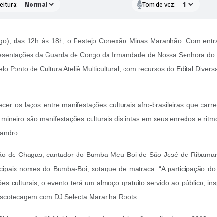
eitura:
Tom de voz:
ingo), das 12h às 18h, o Festejo Conexão Minas Maranhão. Com entr
resentações da Guarda de Congo da Irmandade de Nossa Senhora do Ros
lo Ponto de Cultura Ateliê Multicultural, com recursos do Edital Diver
ecer os laços entre manifestações culturais afro-brasileiras que carr
neiro são manifestações culturais distintas em seus enredos e rit
Sandro.
ação de Chagas, cantador do Bumba Meu Boi de São José de Ribamar
cipais nomes do Bumba-Boi, sotaque de matraca. “A participação do 
 culturais, o evento terá um almoço gratuito servido ao público, in
iscotecagem com DJ Selecta Maranha Roots.