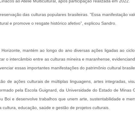
acos ao Ateliê Multicultural, após participação realizada em 2022.
reservação das culturas populares brasileiras. “Essa manifestação valo
ural e promove o resgate histórico afetivo”, explicou Sandro.
Horizonte, mantém ao longo do ano diversas ações ligadas ao cicl
zar o intercâmbio entre as culturas mineira e maranhense, evidenciando
enciar essas importantes manifestações do patrimônio cultural brasile
ção de ações culturais de múltiplas linguagens, artes integradas, v
 formado pela Escola Guignard, da Universidade do Estado de Minas 
u Boi e desenvolve trabalhos que unem arte, sustentabilidade e memóri
cultura, educação, saúde e gestão de projetos culturais.