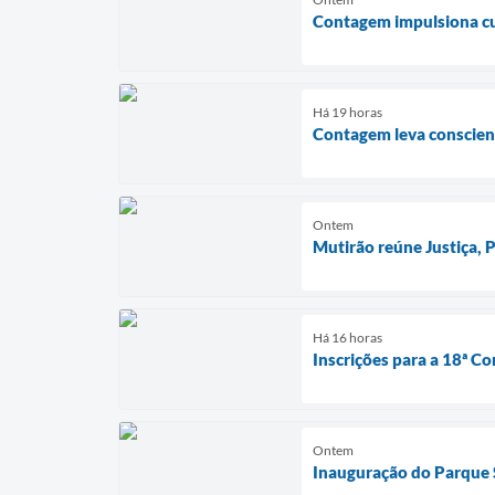
Contagem impulsiona cul
Há 19 horas
Contagem leva conscient
Ontem
Mutirão reúne Justiça,
Há 16 horas
Inscrições para a 18ª Co
Ontem
Inauguração do Parque S