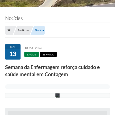
F
o
Notícias
t
o
:
A
Notícias
Notícia
d
e
l
c
MAI
13 MAI 2026
i
13
o
SAÚDE
SERVIÇO
R
a
Semana da Enfermagem reforça cuidado e
m
o
saúde mental em Contagem
s
/
P
M
C