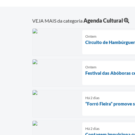
Agenda Cultural
VEJA MAIS da categoria
Ontem
Circuito de Hambúrguer
Ontem
Festival das Abóboras c
Há 2 dias
“Forró Fieira” promove
Há 2 dias
Contagem impulsiona cul