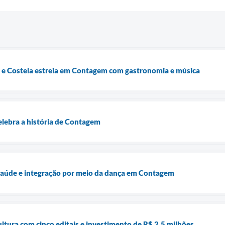
 e Costela estreia em Contagem com gastronomia e música
elebra a história de Contagem
 saúde e integração por meio da dança em Contagem
tura com cinco editais e investimento de R$ 2,5 milhões