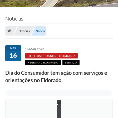
F
Notícias
o
t
o
Notícias
Notícia
:
d
i
v
MAR
16 MAR 2026
u
16
l
DIREITOS HUMANOS E CIDADANIA
g
REGIONAL ELDORADO
SERVIÇO
a
ç
Dia do Consumidor tem ação com serviços e
ã
o
orientações no Eldorado
/
e
q
u
i
p
e
P
r