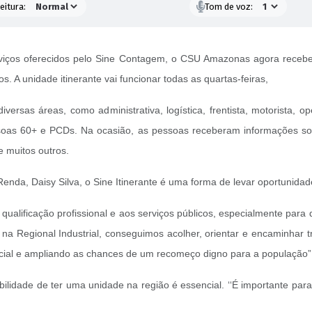
eitura:
Tom de voz:
serviços oferecidos pelo Sine Contagem, o CSU Amazonas agora receb
s. A unidade itinerante vai funcionar todas as quartas-feiras,
as áreas, como administrativa, logística, frentista, motorista, ope
oas 60+ e PCDs. Na ocasião, as pessoas receberam informações sob
 e muitos outros.
enda, Daisy Silva, o Sine Itinerante é uma forma de levar oportunida
qualificação profissional e aos serviços públicos, especialmente par
a Regional Industrial, conseguimos acolher, orientar e encaminhar t
ocial e ampliando as chances de um recomeço digno para a população”,
ibilidade de ter uma unidade na região é essencial. ‘‘É importante par