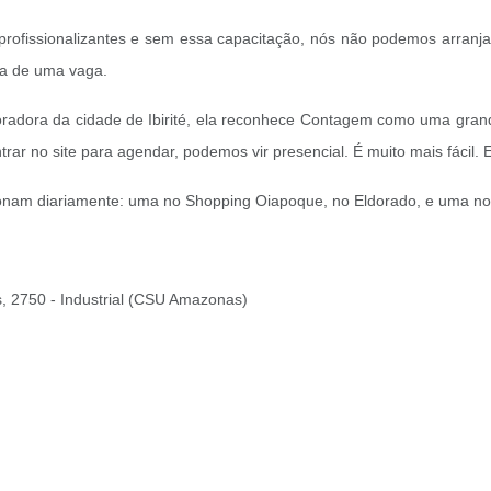
rofissionalizantes e sem essa capacitação, nós não podemos arranjar
ca de uma vaga.
adora da cidade de Ibirité, ela reconhece Contagem como uma grande 
ar no site para agendar, podemos vir presencial. É muito mais fácil. E
onam diariamente: uma no Shopping Oiapoque, no Eldorado, e uma no 
es, 2750 - Industrial (CSU Amazonas)
h