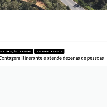
F
o
O E GERAÇÃO DE RENDA
TRABALHO E RENDA
t
 Contagem Itinerante e atende dezenas de pessoas
o
:
A
d
e
l
c
i
o
R
a
m
o
s