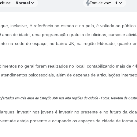
eitura:
Tom de voz:
que, inclusive, é referência no estado e no país, é voltada ao públic
 anos de idade, uma programação gratuita de oficinas, cursos e ativida
anto na sede do espaço, no bairro JK, na região Eldorado, quanto e
imentos no geral foram realizados no local, contabilizando mais de 44
0 atendimentos psicossociais, além de dezenas de articulações interseto
m ofertadas em três anos de Estação JUV nas oito regiões da cidade - Fotos: Newton de Cast
rques, investir nos jovens é investir no presente e no futuro da cidad
juventude esteja presente e ocupando os espaços da cidade de forma at