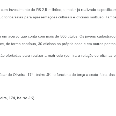
m investimento de R$ 2,5 milhões, o maior já realizado especificam
auditórios/salas para apresentações culturais e oficinas multiuso. T
om um acervo que conta com mais de 500 títulos. Os jovens cadastrad
ece, de forma contínua, 30 oficinas na própria sede e em outros pont
ão ofertadas para realizar a matrícula (confira a relação de oficinas 
.
ar de Oliveira, 174, bairro JK , e funciona de terça a sexta-feira, da
ira, 174, bairro JK)