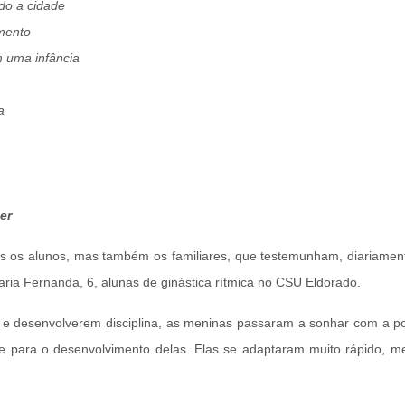
do a cidade
mento
 uma infância
.
a
er
s os alunos, mas também os familiares, que testemunham, diariamente
aria Fernanda, 6, alunas de ginástica rítmica no CSU Eldorado.
 e desenvolverem disciplina, as meninas passaram a sonhar com a pos
e para o desenvolvimento delas. Elas se adaptaram muito rápido, 