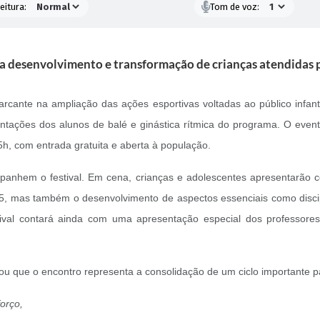
eitura:
Tom de voz:
a a desenvolvimento e transformação de crianças atendidas
nte na ampliação das ações esportivas voltadas ao público infanto
ações dos alunos de balé e ginástica rítmica do programa. O evento 
5h, com entrada gratuita e aberta à população.
nhem o festival. Em cena, crianças e adolescentes apresentarão c
, mas também o desenvolvimento de aspectos essenciais como discipli
stival contará ainda com uma apresentação especial dos professore
cou que o encontro representa a consolidação de um ciclo importante 
orço,