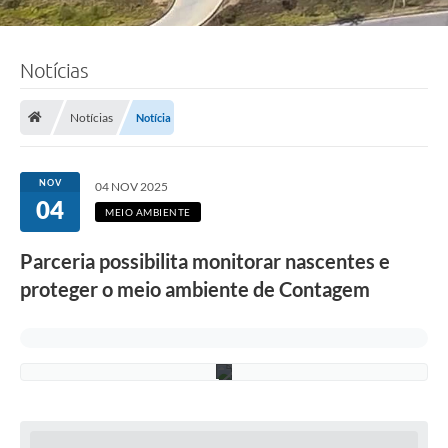
a
l
-
F
Notícias
o
t
o
:
Notícias
Notícia
e
q
u
i
NOV
04 NOV 2025
p
04
e
MEIO AMBIENTE
S
e
Parceria possibilita monitorar nascentes e
m
a
proteger o meio ambiente de Contagem
d
/
P
M
C