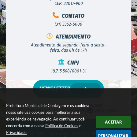
CEP: 32017-900
CONTATO
(31) 3352-5000
ATENDIMENTO
Atendimento de segunda-feira a sexta-
feira, das 8h às 17h
CNPJ
18.715.508/0001-31
NEWSLETTER
Prefeitura Municipal de Contagem e os cookies:
Versão do Sistema:
3.5.3 - 19/06/2026
Portal atualizado em:
07/08/2026 10:59
Dados Abertos
nosso site usa cookies para melhorar a sua
experiência de navegação. Ao continuar você
ACEITAR
concorda com a nossa
Política de Cookies
e
Privacidade
.
© Copyright Instar - 2006-2026. Todos os direitos reservados -
PERSONALIZAR