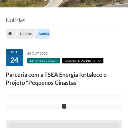
Notícias
F
o
t
o
Notícias
Notícia
:
L
u
c
OUT
24 OUT 2025
i
24
S
ESPORTES E LAZER
GABINETE DO PREFEITO
a
l
Parceria com a TSEA Energia fortalece o
l
u
Projeto “Pequenos Ginastas”
m
/
P
M
C