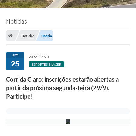
Notícias
F
o
Notícias
Notícia
t
o
:
L
SET
25 SET 2025
u
25
c
ESPORTES E LAZER
i
S
Corrida Claro: inscrições estarão abertas a
a
l
partir da próxima segunda-feira (29/9).
l
u
Participe!
m
/
P
M
C