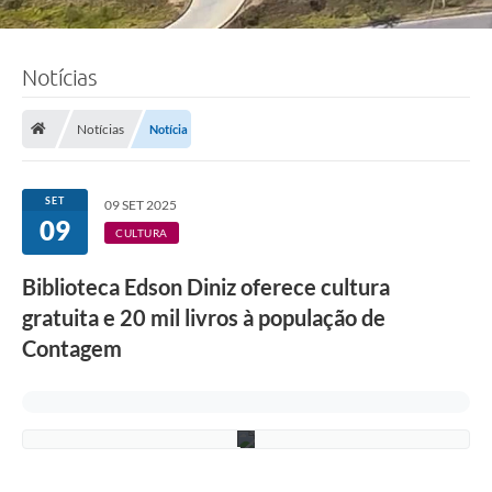
F
Notícias
o
t
o
Notícias
Notícia
:
A
d
e
SET
09 SET 2025
l
09
c
CULTURA
i
o
Biblioteca Edson Diniz oferece cultura
R
a
gratuita e 20 mil livros à população de
m
o
Contagem
s
/
P
M
C