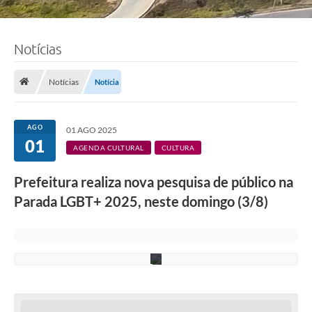
F
o
Notícias
t
o
:
A
Notícias
Notícia
d
e
l
c
AGO
01 AGO 2025
i
01
o
AGENDA CULTURAL
CULTURA
R
a
Prefeitura realiza nova pesquisa de público na
m
o
Parada LGBT+ 2025, neste domingo (3/8)
s
/
P
M
C