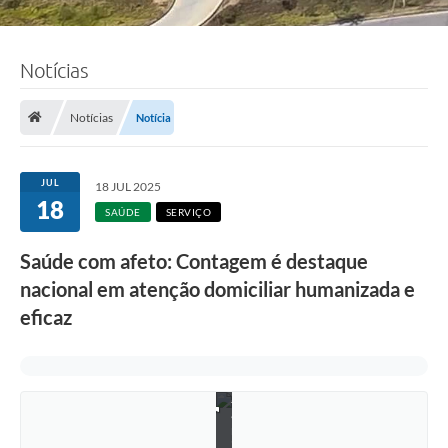
Notícias
Notícias
Notícia
JUL
18 JUL 2025
18
SAÚDE
SERVIÇO
Saúde com afeto: Contagem é destaque
nacional em atenção domiciliar humanizada e
eficaz
F
o
t
o
:
J
a
n
i