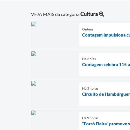
Cultura
VEJA MAIS da categoria
Ontem
Contagem impulsiona cul
Há 2 dias
Contagem celebra 115 an
Há 3 horas
Circuito de Hambúrguer
Há 9 horas
“Forró Fieira” promove