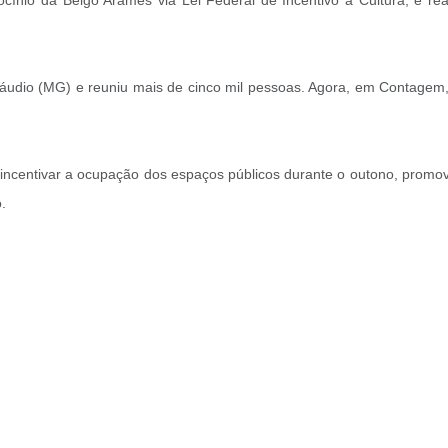
ínio da Belgo Arames via Lei Federal de Incentivo à Cultura, e rea
Cláudio (MG) e reuniu mais de cinco mil pessoas. Agora, em Contagem
er incentivar a ocupação dos espaços públicos durante o outono, promo
.