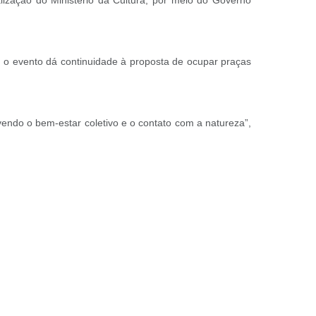
lização do Ministério da Cultura, por meio do Governo
, o evento dá continuidade à proposta de ocupar praças
vendo o bem-estar coletivo e o contato com a natureza”,