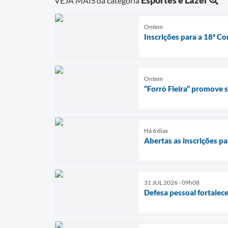
VEJA MAIS da categoria
Ontem
Inscrições para a 18ª Co
Ontem
“Forró Fieira” promove
Há 6 dias
Abertas as inscrições pa
31 JUL 2026 - 09h08
Defesa pessoal fortalec