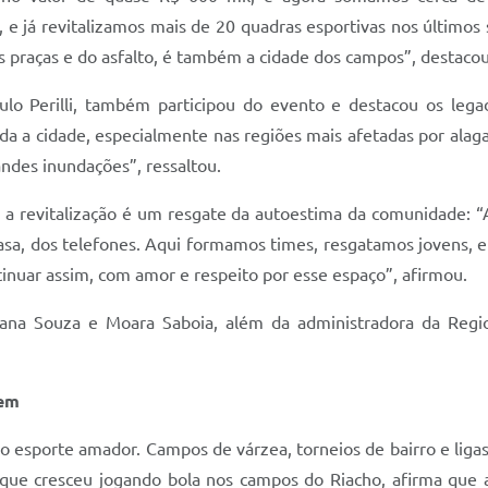
a, e já revitalizamos mais de 20 quadras esportivas nos último
s praças e do asfalto, é também a cidade dos campos”, destacou
ulo Perilli, também participou do evento e destacou os leg
a a cidade, especialmente nas regiões mais afetadas por alag
ndes inundações”, ressaltou.
 a revitalização é um resgate da autoestima da comunidade: “Ag
asa, dos telefones. Aqui formamos times, resgatamos jovens, e 
tinuar assim, com amor e respeito por esse espaço”, afirmou.
 Souza e Moara Saboia, além da administradora da Regional
gem
o esporte amador. Campos de várzea, torneios de bairro e ligas
 que cresceu jogando bola nos campos do Riacho, afirma que a