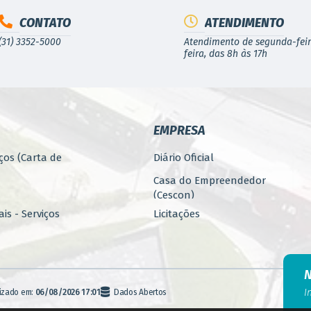
CONTATO
ATENDIMENTO
(31) 3352-5000
Atendimento de segunda-feir
feira, das 8h às 17h
EMPRESA
ços (Carta de
Diário Oficial
Casa do Empreendedor
(Cescon)
is - Serviços
Licitações
PARCERIAS
ública
Programa 4.Mais - Serviços
nos
Promoção, Atração, Eventos
I
lizado em:
06/08/2026 17:01
Dados Abertos
e Empreendedorismo