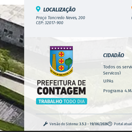
LOCALIZAÇÃO
Praça Tancredo Neves, 200
CEP: 32017-900
CIDADÃO
Todos os servi
Serviços)
UPAs
Programa 4.Ma
Concursos
Iluminação P
Serviços Urba
Versão do Sistema:
3.5.3 - 19/06/2026
Portal atua
Zoonoses