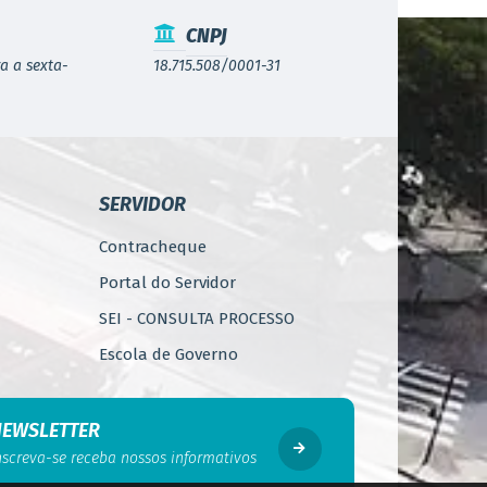
CNPJ
a a sexta-
18.715.508/0001-31
SERVIDOR
Contracheque
Portal do Servidor
SEI - CONSULTA PROCESSO
Escola de Governo
WebMail
Código de Ética do Servidor
NEWSLETTER
Público
nscreva-se receba nossos informativos
Perícia Médica