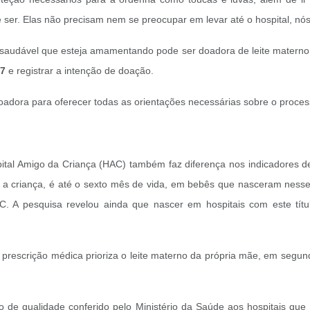
ser. Elas não precisam nem se preocupar em levar até o hospital, nó
saudável que esteja amamentando pode ser doadora de leite materno.
 7
e registrar a intenção de doação.
 doadora para oferecer todas as orientações necessárias sobre o proce
tal Amigo da Criança (HAC) também faz diferença nos indicadores d
 a criança, é até o sexto mês de vida, em bebês que nasceram nesses 
 A pesquisa revelou ainda que nascer em hospitais com este tí
 prescrição médica prioriza o leite materno da própria mãe, em segun
elo de qualidade conferido pelo Ministério da Saúde aos hospitais q