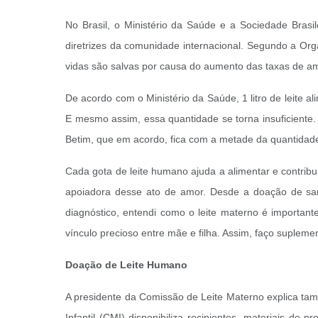
No Brasil, o Ministério da Saúde e a Sociedade Bras
diretrizes da comunidade internacional. Segundo a Or
vidas são salvas por causa do aumento das taxas de a
De acordo com o Ministério da Saúde, 1 litro de leite a
E mesmo assim, essa quantidade se torna insuficiente
Betim, que em acordo, fica com a metade da quantidade 
Cada gota de leite humano ajuda a alimentar e contribu
apoiadora desse ato de amor. Desde a doação de sang
diagnóstico, entendi como o leite materno é importan
vínculo precioso entre mãe e filha. Assim, faço supleme
Doação de Leite Humano
A presidente da Comissão de Leite Materno explica ta
Infantil (CMI) disponibiliza recipientes, materiais de