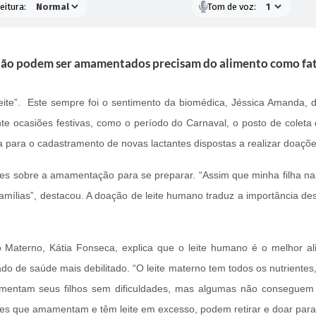
eitura:
Tom de voz:
não podem ser amamentados precisam do alimento como fat
ite”. Este sempre foi o sentimento da biomédica, Jéssica Amanda, d
e ocasiões festivas, como o período do Carnaval, o posto de coleta 
 para o cadastramento de novas lactantes dispostas a realizar doaçõe
s sobre a amamentação para se preparar. “Assim que minha filha na
amílias”, destacou. A doação de leite humano traduz a importância d
Materno, Kátia Fonseca, explica que o leite humano é o melhor al
do de saúde mais debilitado. “O leite materno tem todos os nutriente
ntam seus filhos sem dificuldades, mas algumas não conseguem ter o
es que amamentam e têm leite em excesso, podem retirar e doar para 