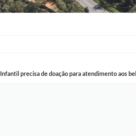
F
nfantil precisa de doação para atendimento aos be
o
t
o
:
A
r
q
u
i
v
o
P
e
s