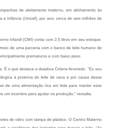
 campanhas de aleitamento materno, em alinhamento às
 Infância (Unicef), por ano, cerca de seis milhões de
erno Infantil (CMI) conta com 2,5 litros em seu estoque.
r meio de uma parceria com o banco de leite humano de
 principalmente prematuros e com baixo peso.
da. É o que destaca a doadora Cirlene Arvoredo. “Eu sou
érgica à proteína do leite de vaca e por causa desse
uei de uma alimentação rica em leite para manter esse
is um incentivo para ajudar na produção,” ressalta.
otes de vidro com tampa de plástico. O Centro Materno
até a residência das lactantes para buscar o leite. “As