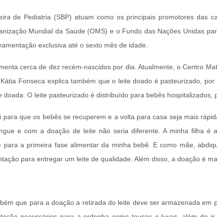
ileira de Pediatria (SBP) atuam como os principais promotores das
ganização Mundial da Saúde (OMS) e o Fundo das Nações Unidas para a
mamentação exclusiva até o sexto mês de idade.
limenta cerca de dez recém-nascidos por dia. Atualmente, o Centro Mat
. Kátia Fonseca explica também que o leite doado é pasteurizado, po
doada. O leite pasteurizado é distribuído para bebês hospitalizados,
i para que os bebês se recuperem e a volta para casa seja mais rápi
ue e com a doação de leite não seria diferente. A minha filha é al
te para a primeira fase alimentar da minha bebê. E como mãe, abdiq
ntação para entregar um leite de qualidade. Além disso, a doação é ma
mbém que para a doação a retirada do leite deve ser armazenada em p
 proteção necessários para a ordenha como toucas e luvas, além de ir 