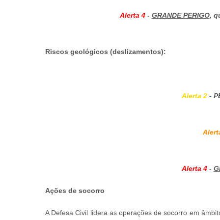
Alerta 4
-
GRANDE PERIGO
, 
Riscos geológicos (deslizamentos):
Alerta 2
- P
Alert
Alerta 4
-
G
Ações de socorro
A Defesa Civil lidera as operações de socorro em âmb