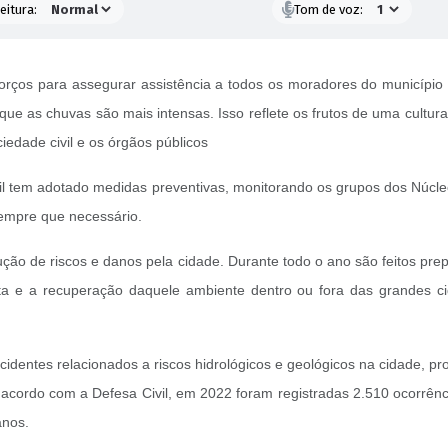
eitura:
Tom de voz:
orços para assegurar assistência a todos os moradores do municípi
que as chuvas são mais intensas. Isso reflete os frutos de uma cultura
iedade civil e os órgãos públicos
vil tem adotado medidas preventivas, monitorando os grupos dos Núcl
empre que necessário.
ução de riscos e danos pela cidade. Durante todo o ano são feitos p
a e a recuperação daquele ambiente dentro ou fora das grandes cida
ncidentes relacionados a riscos hidrológicos e geológicos na cidade,
e acordo com a Defesa Civil, em 2022 foram registradas 2.510 ocorrê
anos.