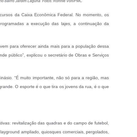
ada no bairro Jardim Laguna Fotos: Ronnie Von/PMC
recursos da Caixa Econômica Federal. No momento, os
 programadas a execução das lajes, a continuação da
io vem para oferecer ainda mais para a população dessa
de público”, explicou o secretário de Obras e Serviços
ásio. “É muito importante, não só para a região, mas
ande. O esporte é o que tira os jovens da rua, é o que
ivas: revitalização das quadras e do campo de futebol,
playground ampliado, quiosques comerciais, pergolados,