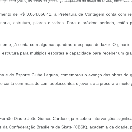
 terça-feira (28/1), as obras do ginásio poliesportivo da praça do Divino, localiz
timento de R$ 3.064.866,41, a Prefeitura de Contagem conta com 
naria, estrutura, pilares e vidros. Para o próximo período, estão
ntemente, já conta com algumas quadras e espaços de lazer. O ginás
estrutura para múltiplos esportes e capacidade para receber um gran
na e do Esporte Clube Laguna, comemorou o avanço das obras do gin
 conta com mais de cem adolescentes e jovens e a procura é muito gr
Fernão Dias e João Gomes Cardoso, já recebeu intervenções significat
s da Confederação Brasileira de Skate (CBSK), academia da cidade, 