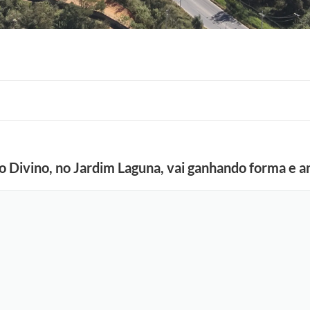
do Divino, no Jardim Laguna, vai ganhando forma e
F
o
t
o
:
R
o
n
n
i
e
V
o
n