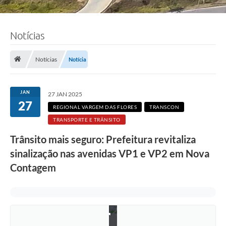
Notícias
Notícias
Notícia
JAN
27 JAN 2025
27
REGIONAL VARGEM DAS FLORES
TRANSCON
TRANSPORTE E TRÂNSITO
Trânsito mais seguro: Prefeitura revitaliza
sinalização nas avenidas VP1 e VP2 em Nova
F
o
Contagem
t
o
:
e
q
u
i
p