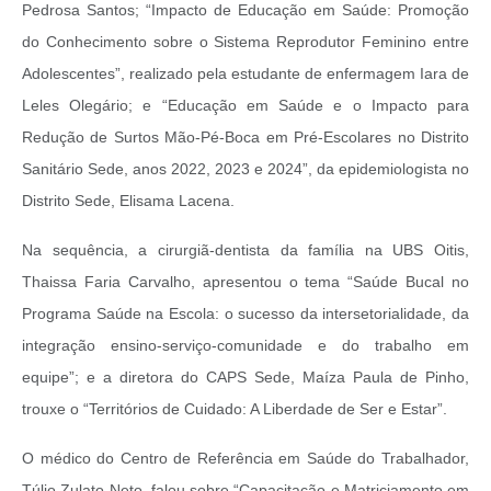
Pedrosa Santos; “Impacto de Educação em Saúde: Promoção
do Conhecimento sobre o Sistema Reprodutor Feminino entre
Adolescentes”, realizado pela estudante de enfermagem Iara de
Leles Olegário; e “Educação em Saúde e o Impacto para
Redução de Surtos Mão-Pé-Boca em Pré-Escolares no Distrito
Sanitário Sede, anos 2022, 2023 e 2024”, da epidemiologista no
Distrito Sede, Elisama Lacena.
Na sequência, a cirurgiã-dentista da família na UBS Oitis,
Thaissa Faria Carvalho, apresentou o tema “Saúde Bucal no
Programa Saúde na Escola: o sucesso da intersetorialidade, da
integração ensino-serviço-comunidade e do trabalho em
equipe”; e a diretora do CAPS Sede, Maíza Paula de Pinho,
trouxe o “Territórios de Cuidado: A Liberdade de Ser e Estar”.
O médico do Centro de Referência em Saúde do Trabalhador,
Túlio Zulato Neto, falou sobre “Capacitação e Matriciamento em