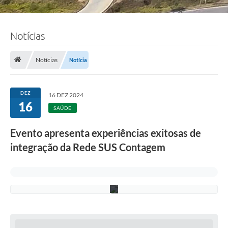
Notícias
F
o
t
o
Notícias
Notícia
:
F
á
b
DEZ
16 DEZ 2024
i
16
o
SAÚDE
S
i
Evento apresenta experiências exitosas de
l
v
integração da Rede SUS Contagem
a
/
P
M
C