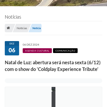
Notícias
Notícias
Notícia
DEZ
06 DEZ 2024
06
AGENDA CULTURAL
COMUNICAÇÃO
Natal de Luz: abertura será nesta sexta (6/12)
com o show do ‘Coldplay Experience Tribute’
F
o
t
o
:
J
a
n
i
n