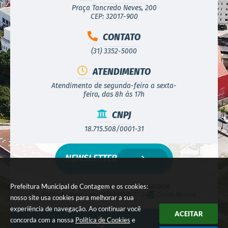
Praça Tancredo Neves, 200
CEP: 32017-900
CONTATO
(31) 3352-5000
ATENDIMENTO
Atendimento de segunda-feira a sexta-
feira, das 8h às 17h
CNPJ
18.715.508/0001-31
NEWSLETTER
Prefeitura Municipal de Contagem e os cookies:
Versão do Sistema:
3.5.3 - 19/06/2026
Portal atualizado em:
06/08/2026 17:24
Dados Abertos
nosso site usa cookies para melhorar a sua
experiência de navegação. Ao continuar você
ACEITAR
concorda com a nossa
Política de Cookies
e