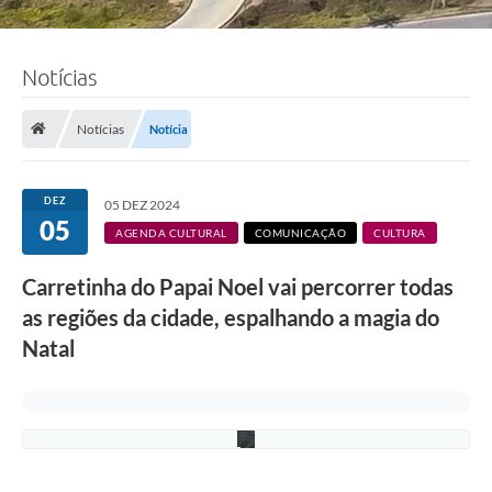
F
Notícias
o
t
o
Notícias
Notícia
:
J
a
n
DEZ
05 DEZ 2024
i
05
n
AGENDA CULTURAL
COMUNICAÇÃO
CULTURA
e
M
Carretinha do Papai Noel vai percorrer todas
o
r
as regiões da cidade, espalhando a magia do
a
e
Natal
s
/
P
M
C