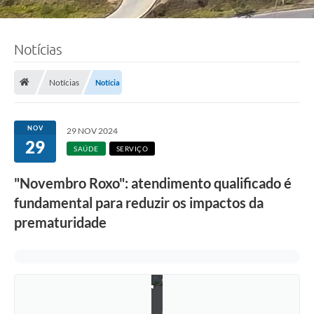
Notícias
Notícias
Notícia
NOV
29 NOV 2024
29
SAÚDE
SERVIÇO
"Novembro Roxo": atendimento qualificado é
fundamental para reduzir os impactos da
prematuridade
F
o
t
o
:
L
u