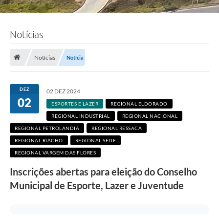
F
Notícias
o
t
o
Notícias
Notícia
:
R
a
w
DEZ
02 DEZ 2024
p
02
i
ESPORTES E LAZER
REGIONAL ELDORADO
x
REGIONAL INDUSTRIAL
e
REGIONAL NACIONAL
l
REGIONAL PETROLANDIA
REGIONAL RESSACA
.
c
REGIONAL RIACHO
REGIONAL SEDE
o
REGIONAL VARGEM DAS FLORES
m
/
Inscrições abertas para eleição do Conselho
F
r
Municipal de Esporte, Lazer e Juventude
e
e
p
i
k