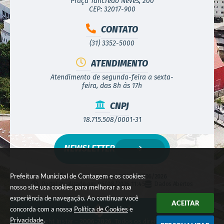
Praça Tancredo Neves, 200
CEP: 32017-900
CONTATO
(31) 3352-5000
ATENDIMENTO
Atendimento de segunda-feira a sexta-
feira, das 8h às 17h
CNPJ
18.715.508/0001-31
NEWSLETTER
Prefeitura Municipal de Contagem e os cookies:
Versão do Sistema:
3.5.3 - 19/06/2026
Portal atualizado em:
06/08/2026 11:45
Dados Abertos
nosso site usa cookies para melhorar a sua
experiência de navegação. Ao continuar você
ACEITAR
concorda com a nossa
Política de Cookies
e
Privacidade
.
© Copyright Instar - 2006-2026. Todos os direitos reservados -