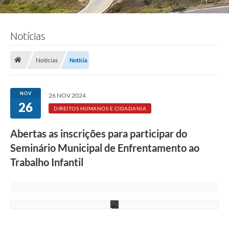
Notícias
F
o
Notícias
Notícia
t
o
:
j
NOV
26 NOV 2024
c
26
o
DIREITOS HUMANOS E CIDADANIA
m
p
Abertas as inscrições para participar do
b
y
Seminário Municipal de Enfrentamento ao
F
r
Trabalho Infantil
e
e
p
i
k