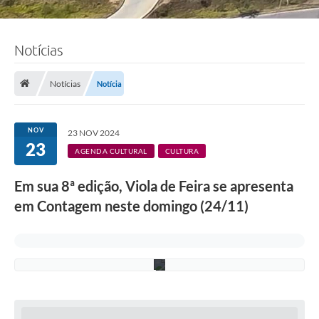
w
t
o
n
Notícias
d
e
C
a
Notícias
Notícia
s
t
r
o
NOV
23 NOV 2024
R
23
e
AGENDA CULTURAL
CULTURA
s
e
Em sua 8ª edição, Viola de Feira se apresenta
n
d
em Contagem neste domingo (24/11)
e
/
P
M
C