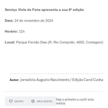
Serviço Viola de Feira apresenta a sua 8ª edição
Data:
24 de novembro de 2024
Horário:
11h
Local:
Parque Fernão Dias (R. Rio Comprido, 4655, Contagem)
jornalista Augusto Nascimento / Edição Carol Cunha
Autor:
Seja o primeiro a curtir esta
GOSTEI
NÃO GOSTEI
notícia.