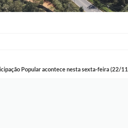
F
icipação Popular acontece nesta sexta-feira (22/11
o
t
o
:
E
l
i
a
s
R
a
m
o
s