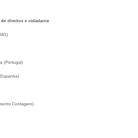
 de direitos e cidadania
FMG)
a (Portugal)
 (Espanha)
amento Contagem)