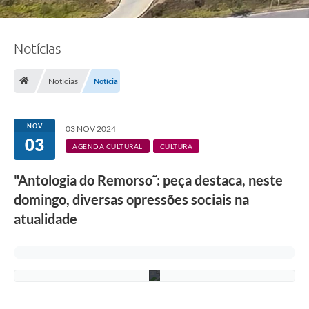
Notícias
Notícias
Notícia
F
o
NOV
03 NOV 2024
t
03
o
AGENDA CULTURAL
CULTURA
:
d
"Antologia do Remorso˜: peça destaca, neste
i
v
domingo, diversas opressões sociais na
u
l
atualidade
g
a
ç
ã
o