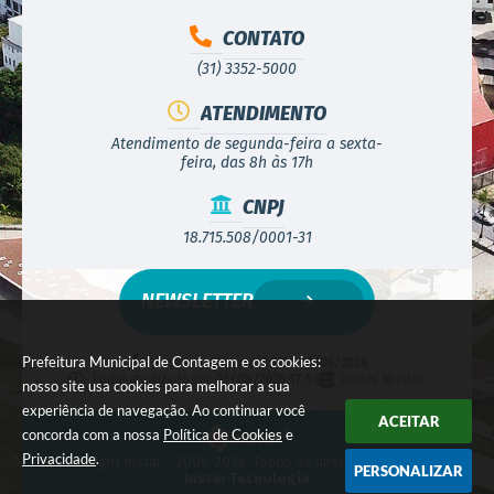
CONTATO
(31) 3352-5000
ATENDIMENTO
Atendimento de segunda-feira a sexta-
feira, das 8h às 17h
CNPJ
18.715.508/0001-31
NEWSLETTER
Prefeitura Municipal de Contagem e os cookies:
Versão do Sistema:
3.5.3 - 19/06/2026
Portal atualizado em:
05/08/2026 17:50
Dados Abertos
nosso site usa cookies para melhorar a sua
experiência de navegação. Ao continuar você
ACEITAR
concorda com a nossa
Política de Cookies
e
Privacidade
.
© Copyright Instar - 2006-2026. Todos os direitos reservados -
PERSONALIZAR
Instar Tecnologia