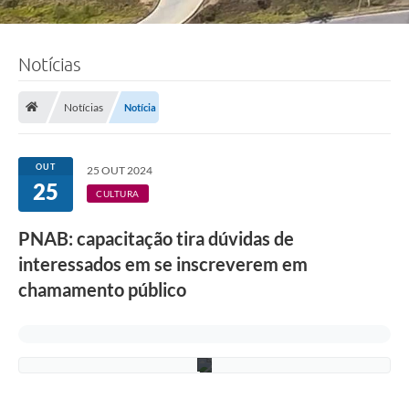
Notícias
F
Notícias
Notícia
o
t
o
:
OUT
25 OUT 2024
W
25
e
CULTURA
s
l
PNAB: capacitação tira dúvidas de
e
y
interessados em se inscreverem em
G
o
chamamento público
u
l
a
r
t