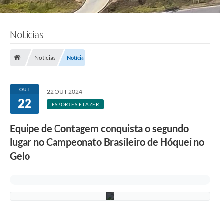
a
ç
ã
o
/
Notícias
E
q
u
Notícias
Notícia
i
p
e
E
OUT
22 OUT 2024
l
22
d
ESPORTES E LAZER
o
r
Equipe de Contagem conquista o segundo
a
d
lugar no Campeonato Brasileiro de Hóquei no
o
V
Gelo
i
p
e
r
s