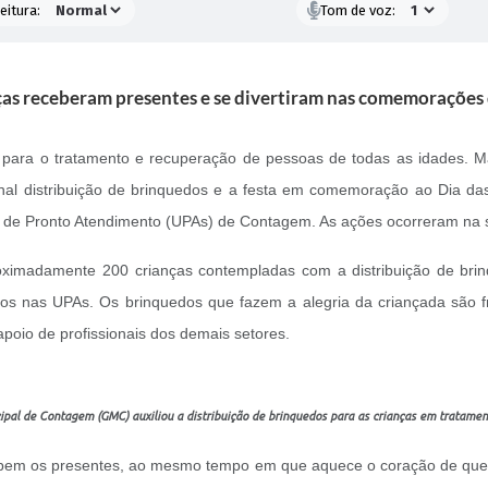
eitura:
Tom de voz:
ças receberam presentes e se divertiram nas comemorações 
i para o tratamento e recuperação de pessoas de todas as idades. M
onal distribuição de brinquedos e a festa em comemoração ao Dia d
s de Pronto Atendimento (UPAs) de Contagem. As ações ocorreram na se
oximadamente 200 crianças contempladas com a distribuição de bri
os nas UPAs. Os brinquedos que fazem a alegria da criançada são f
oio de profissionais dos demais setores.
pal de Contagem (GMC) auxiliou a distribuição de brinquedos para as crianças em tratame
ebem os presentes, ao mesmo tempo em que aquece o coração de quem 