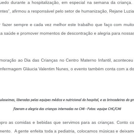
uedo durante a hospitalização, em especial na semana da criança.
tes”, afirmou a responsável pelo setor de humanização, Rejane Luzia
r fazer sempre e cada vez melhor este trabalho que faço com muito
a saúde e promover momentos de descontração e alegria para nossas c
ração ao Dia das Crianças no Centro Materno Infantil, aconteceu 
e enfermagem Gláucia Valentim Nunes, o evento também conta com a d
guloseimas, liberadas pelas equipes médica e nutricional do hospital, e as brincadeiras do g
fizeram a alegria das crianças internadas no CMI - Fotos: equipe CHC/CMI
ro as comidas e bebidas que servimos para as crianças. Conto com
atamento. A gente enfeita toda a pediatria, colocamos músicas e deix