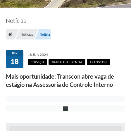
o
t
o
:
Notícias
G
a
b
r
Notícias
Notícia
i
e
l
a
JUN
18 JUN 2024
F
18
r
SERVIÇO
TRABALHO E RENDA
TRANSCON
e
i
Mais oportunidade: Transcon abre vaga de
t
a
estágio na Assessoria de Controle Interno
s
/
P
M
C