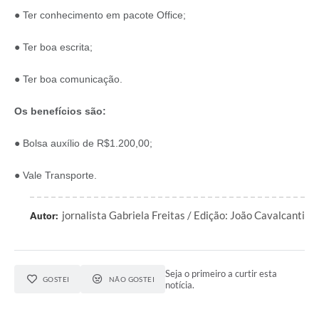
● Ter conhecimento em pacote Office;
● Ter boa escrita;
● Ter boa comunicação.
Os benefícios são:
● Bolsa auxílio de R$1.200,00;
● Vale Transporte.
jornalista Gabriela Freitas / Edição: João Cavalcanti
Autor:
Seja o primeiro a curtir esta
GOSTEI
NÃO GOSTEI
notícia.